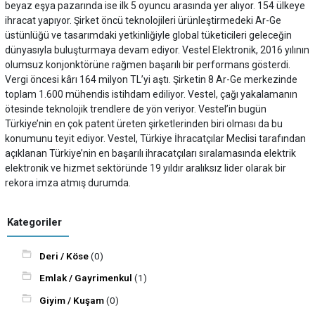
beyaz eşya pazarında ise ilk 5 oyuncu arasında yer alıyor. 154 ülkeye
ihracat yapıyor. Şirket öncü teknolojileri ürünleştirmedeki Ar-Ge
üstünlüğü ve tasarımdaki yetkinliğiyle global tüketicileri geleceğin
dünyasıyla buluşturmaya devam ediyor. Vestel Elektronik, 2016 yılının
olumsuz konjonktörüne rağmen başarılı bir performans gösterdi.
Vergi öncesi kârı 164 milyon TL’yi aştı. Şirketin 8 Ar-Ge merkezinde
toplam 1.600 mühendis istihdam ediliyor. Vestel, çağı yakalamanın
ötesinde teknolojik trendlere de yön veriyor. Vestel’in bugün
Türkiye’nin en çok patent üreten şirketlerinden biri olması da bu
konumunu teyit ediyor. Vestel, Türkiye İhracatçılar Meclisi tarafından
açıklanan Türkiye’nin en başarılı ihracatçıları sıralamasında elektrik
elektronik ve hizmet sektöründe 19 yıldır aralıksız lider olarak bir
rekora imza atmış durumda.
Kategoriler
Deri / Köse
(0)
Emlak / Gayrimenkul
(1)
Giyim / Kuşam
(0)