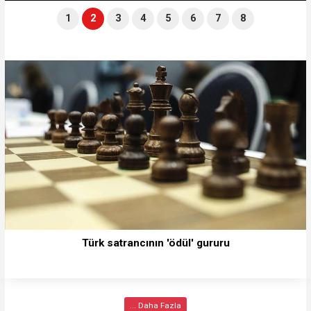
1
2
3
4
5
6
7
8
Türk satrancının 'ödül' gururu
... Daha Fazla