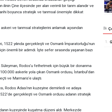
 ilinin Çine ilçesinde yer alan verimli bir tarım alanıdır ve
tarihi boyunca stratejik ve tarımsal önemiyle dikkat
askeri ve tarımsal stratejilerini anlamak açısından
Ço
1.
G
i, 1522 yılında gerçekleşti ve Osmanlı İmparatorluğu’nun
K
çin önemli bir adımdı. İşte sefer sırasında yaşanan bazı
Süleyman, Rodos’u fethetmek için büyük bir donanma
 100.000 askerle yola çıkan Osmanlı ordusu, İstanbul’dan
çti ve Marmaris’e ulaştı.
ı, Rodos Adası’nın kuzeyine demirledi ve adaya
1522’de gerçekleşti ve Osmanlı ordusu adanın stratejik
anın kuzeyinde kuşatma düzeni aldı. Merkezde