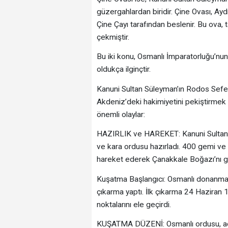
güzergahlardan biridir. Çine Ovası, Aydın
Çine Çayı tarafından beslenir. Bu ova, 
çekmiştir.
Bu iki konu, Osmanlı İmparatorluğu’nun 
oldukça ilginçtir.
Kanuni Sultan Süleyman’ın Rodos Sefer
Akdeniz’deki hakimiyetini pekiştirmek i
önemli olaylar:
HAZIRLIK ve HAREKET: Kanuni Sultan 
ve kara ordusu hazırladı. 400 gemi ve
hareket ederek Çanakkale Boğazı’nı ge
Kuşatma Başlangıcı: Osmanlı donanmas
çıkarma yaptı. İlk çıkarma 24 Haziran 
noktalarını ele geçirdi.
KUŞATMA DÜZENİ: Osmanlı ordusu, ad