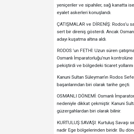
yeniçeriler ve sipahiler, sağ kanatt
eyalet askerleri konuşlandı.
ÇATIŞMALAR ve DİRENİŞ: Rodos’u savu
sert bir direniş gösterdi. Ancak Osmanl
adayı kuşatma altına aldı.
RODOS ’un FETHİ: Uzun süren çatışmal
Osmanlı İmparatorluğu’nun kontrolüne 
pekiştirdi ve bölgedeki ticaret yollarını
Kanuni Sultan Süleyman’ın Rodos Seferi
başarılarından biri olarak tarihe geçti.
OSMANLI DÖNEMİ: Osmanlı İmparatorlu
nedeniyle dikkat çekmiştir. Kanuni Sul
güzergahlardan biri olarak bilinir.
KURTULUŞ SAVAŞI: Kurtuluş Savaşı sır
nadir Ege bölgelerinden biridir. Bu d