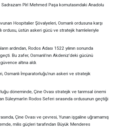
a ise Sadrazam Pîrî Mehmed Paşa komutasındaki Anadolu
nan Hospitalier Şövalyeleri, Osmanlı ordusuna karşı
ı ordusu, üstün askeri gücü ve stratejik hamleleriyle
arın ardından, Rodos Adası 1522 yılının sonunda
geçti. Bu zafer, Osmanlı’nın Akdeniz’deki gücünü
 güvence altına aldı.
, Osmanlı İmparatorluğu’nun askeri ve stratejik
ğu döneminde, Çine Ovası stratejik ve tarımsal önemi
tan Süleyman’ın Rodos Seferi sırasında ordusunun geçtiği
asında, Çine Ovası ve çevresi, Yunan işgaline uğramamış
önemde, milis güçleri tarafından Büyük Menderes