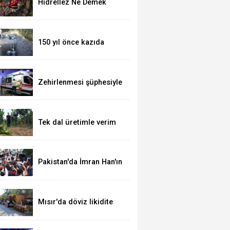
Hıdrellez Ne Demek
Nasıl Kutlanır
150 yıl önce kazıda
tahrip ettiği höyüğe
yaklaştı
Zehirlenmesi şüphesiyle
alınan 31 kişi taburcu
edildi
Tek dal üretimle verim
artışı hedefliyor
Pakistan'da İmran Han'ın
destekçileri protesto
düzenledi
Mısır'da döviz likidite
sorunu yerel para
birimini yeni bir dalgalı
kur sistemine geçirir