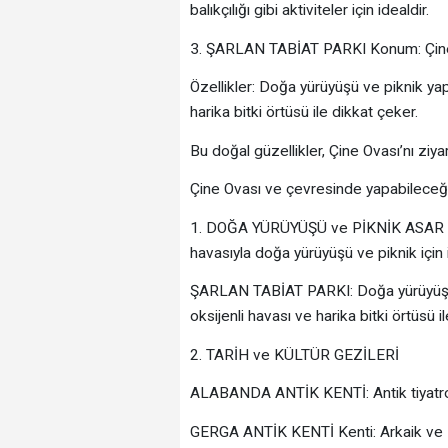
balıkçılığı gibi aktiviteler için idealdir.
3. ŞARLAN TABİAT PARKI Konum: Çine ilçe
Özellikler: Doğa yürüyüşü ve piknik ya
harika bitki örtüsü ile dikkat çeker.
Bu doğal güzellikler, Çine Ovası’nı ziya
Çine Ovası ve çevresinde yapabileceğini
1. DOĞA YÜRÜYÜŞÜ ve PİKNİK ASAR 
havasıyla doğa yürüyüşü ve piknik için i
ŞARLAN TABİAT PARKI: Doğa yürüyüşü 
oksijenli havası ve harika bitki örtüsü i
2. TARİH ve KÜLTÜR GEZİLERİ
ALABANDA ANTİK KENTİ: Antik tiyatro, 
GERGA ANTİK KENTİ Kenti: Arkaik ve Rom