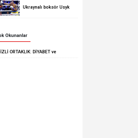
mi?
Ukraynalı boksör Usyk
unvanlarını korudu
k Okunanlar
İZLİ ORTAKLIK: DİYABET ve
ALP HASTALIKLARI ARASINDAKİ
BAĞ