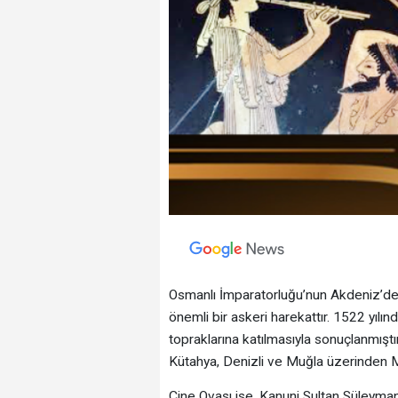
Osmanlı İmparatorluğu’nun Akdeniz’dek
önemli bir askeri harekattır. 1522 yılı
topraklarına katılmasıyla sonuçlanmıştı
Kütahya, Denizli ve Muğla üzerinden 
Çine Ovası ise, Kanuni Sultan Süleyman