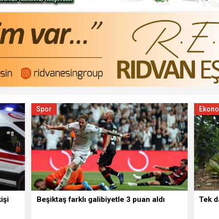
Spor
Ekon
işi
Beşiktaş farklı galibiyetle 3 puan aldı
Tek d