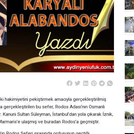
i hakimiyetini pekiştirmek amacıyla gerçekleştirilmiş
nda gerçekleştirilen bu sefer, Rodos Adası’nın Osmanlı
r. Kanuni Sultan Süleyman, İstanbul’dan yola çıkarak İznik,
Marmaris’e ulaşmış ve buradan Rodos’a geçmiştir.
’ın Rodos Seferi sırasında ordusunun geçtiği