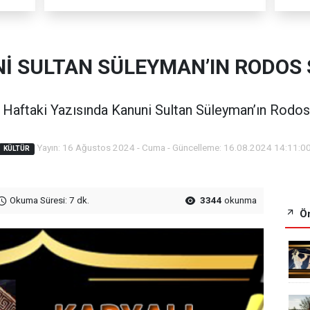
İ SULTAN SÜLEYMAN’IN RODOS 
Haftaki Yazısında Kanuni Sultan Süleyman’ın Rodos Sef
Yayın: 16 Ağustos 2024 - Cuma - Güncelleme: 16.08.2024 14:11:0
KÜLTÜR
Okuma Süresi: 7 dk.
3344
okunma
Ön