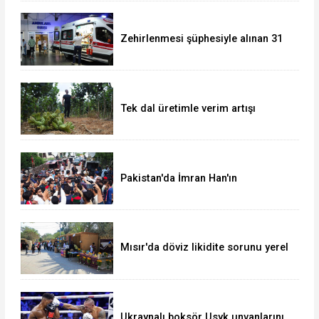
Zehirlenmesi şüphesiyle alınan 31
kişi taburcu edildi
Tek dal üretimle verim artışı
hedefliyor
Pakistan'da İmran Han'ın
destekçileri protesto düzenledi
Mısır'da döviz likidite sorunu yerel
para birimini yeni bir dalgalı kur
sistemine geçirir mi?
Ukraynalı boksör Usyk unvanlarını