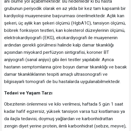
ani ölüme yol açabilmektedir. Bu nedenledir ki bu hasta
grubunun periyodik olarak en az yılda bir kez tam kapsamlı bir
kardiyoloji muayenesine başvurması önerilmektedir. Açlık kan
şekeri, üç aylık kan şekeri ölçümü (HgbA1C), tansiyon ölçümü,
böbrek fonksiyon testleri, kan kolesterol düzeylerinin ölçümü,
elektrokardiyografi (EKG), ekokardiyografi ile muayenenin
ardından gerekli görülmesi halinde kalp damar tıkanıklığı
açısından miyokard perfüzyon sintigrafisi, koroner BT
anjiyografi (sanal anjiyo) gibi ileri testler yapılabilir. Ayrıca
hastanın semptomlarına göre boyun damar tıkanıklığı ve bacak
damar tıkanıklıklarının tespiti amaçlı ultrasonografi ve
bilgisayarlı tomografi de bu hastalarda uygulanabilmektedir.
Tedavi ve Yaşam Tarzı
Obezitenin önlenmesi ve kilo verilmesi, haftada 5 gün 1 saat
kadar hafif egzersiz, yüksek tansiyon varsa tuz kısıtlaması ya
da ilaçla tedavisi, doymuş yağlardan ve karbonhidrattan
zengin diyet yerine protein, ılımlı karbonhidrat (sebze, meyve),