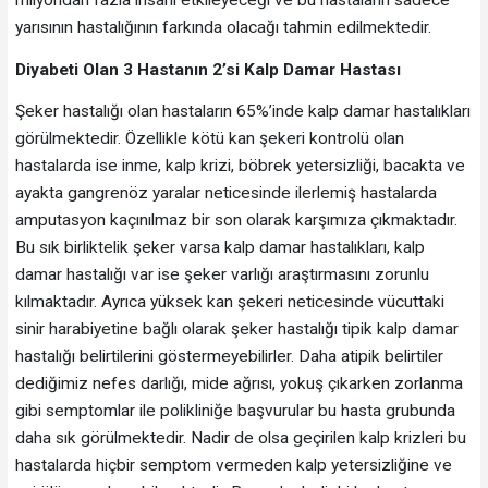
milyondan fazla insanı etkileyeceği ve bu hastaların sadece
yarısının hastalığının farkında olacağı tahmin edilmektedir.
Diyabeti Olan 3 Hastanın 2’si Kalp Damar Hastası
Şeker hastalığı olan hastaların 65%’inde kalp damar hastalıkları
görülmektedir. Özellikle kötü kan şekeri kontrolü olan
hastalarda ise inme, kalp krizi, böbrek yetersizliği, bacakta ve
ayakta gangrenöz yaralar neticesinde ilerlemiş hastalarda
amputasyon kaçınılmaz bir son olarak karşımıza çıkmaktadır.
Bu sık birliktelik şeker varsa kalp damar hastalıkları, kalp
damar hastalığı var ise şeker varlığı araştırmasını zorunlu
kılmaktadır. Ayrıca yüksek kan şekeri neticesinde vücuttaki
sinir harabiyetine bağlı olarak şeker hastalığı tipik kalp damar
hastalığı belirtilerini göstermeyebilirler. Daha atipik belirtiler
dediğimiz nefes darlığı, mide ağrısı, yokuş çıkarken zorlanma
gibi semptomlar ile polikliniğe başvurular bu hasta grubunda
daha sık görülmektedir. Nadir de olsa geçirilen kalp krizleri bu
hastalarda hiçbir semptom vermeden kalp yetersizliğine ve