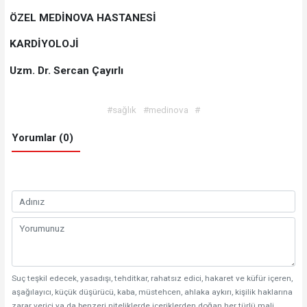
ÖZEL MEDİNOVA HASTANESİ
KARDİYOLOJİ
Uzm. Dr. Sercan Çayırlı
#sağlık
#medinova
#
Yorumlar (0)
Suç teşkil edecek, yasadışı, tehditkar, rahatsız edici, hakaret ve küfür içeren,
aşağılayıcı, küçük düşürücü, kaba, müstehcen, ahlaka aykırı, kişilik haklarına
zarar verici ya da benzeri niteliklerde içeriklerden doğan her türlü mali,