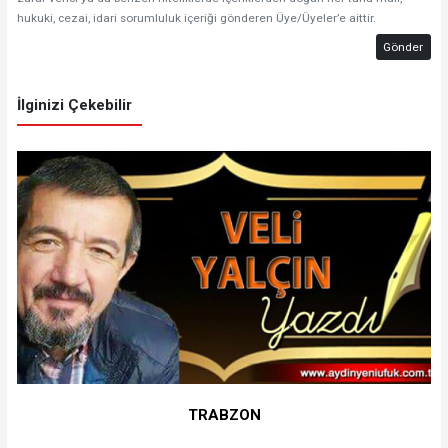
hukuki, cezai, idari sorumluluk içeriği gönderen Üye/Üyeler’e aittir.
Gönder
İlginizi Çekebilir
TRABZON