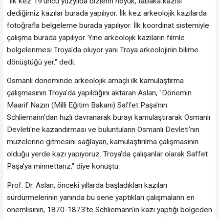
"İlk kez 19'uncu yüzyılda bizlerin höyük, tabaka kazısı
dediğimiz kazılar burada yapılıyor. İlk kez arkeolojik kazılarda
fotoğrafla belgeleme burada yapılıyor. İlk koordinat sistemiyle
çalışma burada yapılıyor. Yine arkeolojik kazıların filmle
belgelenmesi Troya'da oluyor yani Troya arkeolojinin bilime
dönüştüğü yer." dedi.
Osmanlı döneminde arkeolojik amaçlı ilk kamulaştırma
çalışmasının Troya'da yapıldığını aktaran Aslan, "Dönemin
Maarif Nazırı (Milli Eğitim Bakanı) Saffet Paşa'nın
Schliemann'dan hızlı davranarak burayı kamulaştırarak Osmanlı
Devleti'ne kazandırması ve buluntuların Osmanlı Devleti'nin
müzelerine gitmesini sağlayan, kamulaştırılma çalışmasının
olduğu yerde kazı yapıyoruz. Troya'da çalışanlar olarak Saffet
Paşa'ya minnettarız." diye konuştu.
Prof. Dr. Aslan, önceki yıllarda başladıkları kazıları
sürdürmelerinin yanında bu sene yaptıkları çalışmaların en
önemlisinin, 1870-1873'te Schliemann'ın kazı yaptığı bölgeden