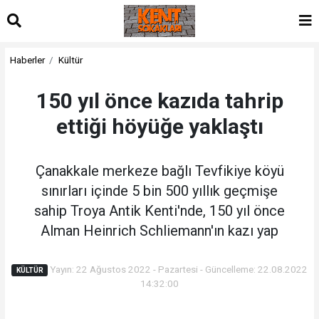
Haberler
Kültür
150 yıl önce kazıda tahrip
ettiği höyüğe yaklaştı
Çanakkale merkeze bağlı Tevfikiye köyü
sınırları içinde 5 bin 500 yıllık geçmişe
sahip Troya Antik Kenti'nde, 150 yıl önce
Alman Heinrich Schliemann'ın kazı yap
Yayın: 22 Ağustos 2022 - Pazartesi - Güncelleme: 22.08.2022
KÜLTÜR
14:32:00