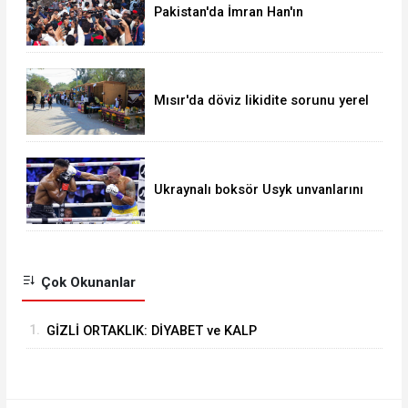
Pakistan'da İmran Han'ın
destekçileri protesto düzenledi
Mısır'da döviz likidite sorunu yerel
para birimini yeni bir dalgalı kur
sistemine geçirir mi?
Ukraynalı boksör Usyk unvanlarını
korudu
Çok Okunanlar
1.
GİZLİ ORTAKLIK: DİYABET ve KALP
HASTALIKLARI ARASINDAKİ BAĞ