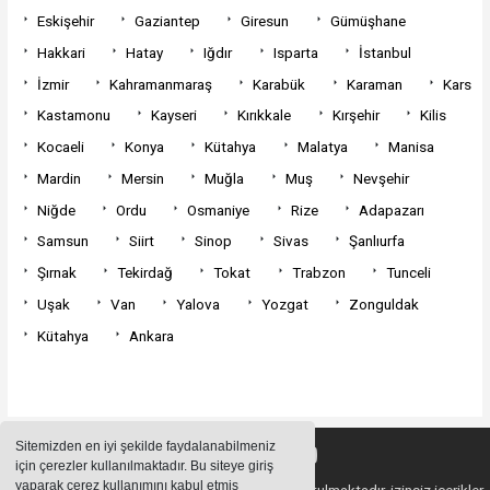
Eskişehir
Gaziantep
Giresun
Gümüşhane
Hakkari
Hatay
Iğdır
Isparta
İstanbul
İzmir
Kahramanmaraş
Karabük
Karaman
Kars
Kastamonu
Kayseri
Kırıkkale
Kırşehir
Kilis
Kocaeli
Konya
Kütahya
Malatya
Manisa
Mardin
Mersin
Muğla
Muş
Nevşehir
Niğde
Ordu
Osmaniye
Rize
Adapazarı
Samsun
Siirt
Sinop
Sivas
Şanlıurfa
Şırnak
Tekirdağ
Tokat
Trabzon
Tunceli
Uşak
Van
Yalova
Yozgat
Zonguldak
Kütahya
Ankara
Sitemizden en iyi şekilde faydalanabilmeniz
için çerezler kullanılmaktadır. Bu siteye giriş
yaparak çerez kullanımını kabul etmiş
Sitemizde bulunan içeriklerin tüm hakları saklı tutulmaktadır, izinsiz içerikler