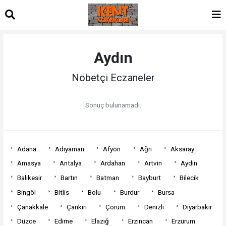
Aydın
Nöbetçi Eczaneler
Sonuç bulunamadı.
Adana
Adıyaman
Afyon
Ağrı
Aksaray
Amasya
Antalya
Ardahan
Artvin
Aydın
Balıkesir
Bartın
Batman
Bayburt
Bilecik
Bingöl
Bitlis
Bolu
Burdur
Bursa
Çanakkale
Çankırı
Çorum
Denizli
Diyarbakır
Düzce
Edirne
Elazığ
Erzincan
Erzurum