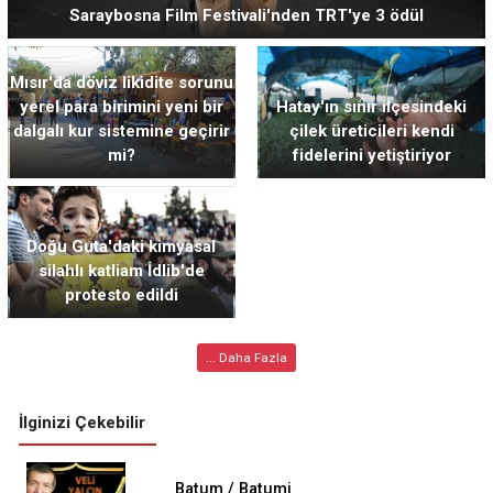
Saraybosna Film Festivali'nden TRT'ye 3 ödül
Mısır'da döviz likidite sorunu
yerel para birimini yeni bir
Hatay'ın sınır ilçesindeki
dalgalı kur sistemine geçirir
çilek üreticileri kendi
mi?
fidelerini yetiştiriyor
Doğu Guta'daki kimyasal
silahlı katliam İdlib'de
protesto edildi
... Daha Fazla
İlginizi Çekebilir
Batum / Batumi